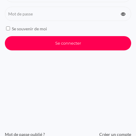
Mot
de
passe
Se souvenir de moi
Se
souvenir
de
Se connecter
moi
Mot de passe oublié ?
Créer un compte