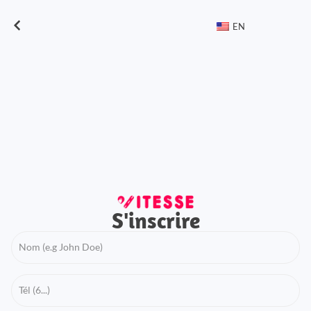
EN
S'inscrire
Name
Tél
(6...)